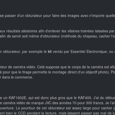
de se passer d'un obturateur pour faire des images avec n'importe quelle
ux résultats aléatoires afin d'enlever les vilaines trainées laissées par l
r afin de servir soit même d'obturateur (méthode du chapeau, cacher l'ob
 un obturateur, par exemple le
kit
vendu par Essentiel Electronique, ou d
rateur de caméra vidéo. Celà suppose que le corps de la caméra est al
é pour que le tirage permette le montage direct d'un objectif photo). Po
ver dans le commerce.
lise un KAF1602E, qui est donc plus gros que le KAF400. J'ai du débus
une caméra vidéo de marque JVC des années 70 pour 300 francs. Je l'ai dé
rture. Le pourtour de cet obturateur est assez large pour cacher pra
ent bien le CCD pendant la lecture, mais laissent passer pas mal de 