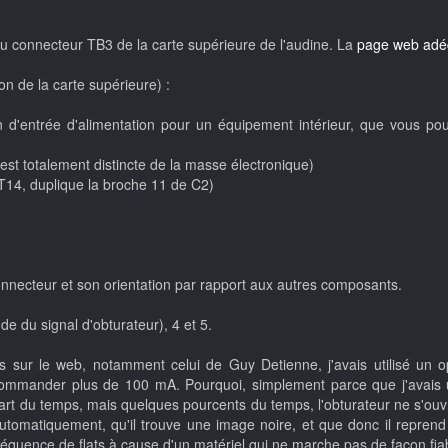
s du connecteur TB3 de la carte supérieure de l'audine. La
page web adé
on de la carte supérieure) :
d'entrée d'alimentation pour un équipement intérieur, que vous pouve
est totalement distincte de la masse électronique)
T14, duplique la broche 11 de C2)
nnecteur et son orientation par rapport aux autres composants.
e du signal d'obturateur), 4 et 5.
és sur le web, notamment celui de Guy Detienne, j'avais utilisé un 
commander plus de 100 mA. Pourquoi, simplement parce que j'avais 
part du temps, mais quelques pourcents du temps, l'obturateur ne s'ouv
automatiquement, qu'il trouve une image noire, et que donc il repre
e séquence de flats à cause d'un matériel qui ne marche pas de façon fia