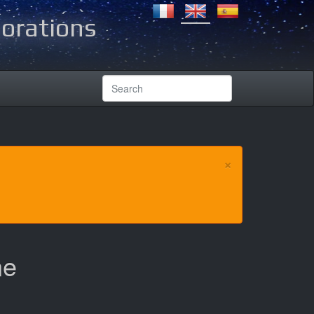
lorations
×
ne