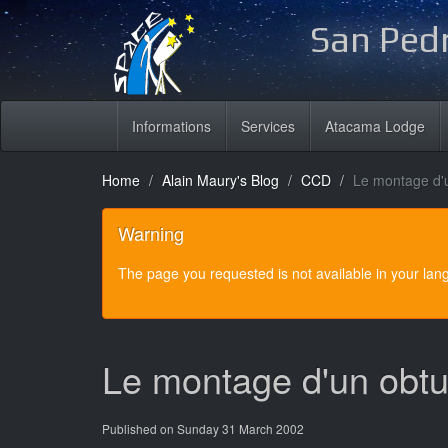
San Pedr
Informations
Services
Atacama Lodge
Home
Alain Maury's Blog
CCD
Le montage d'
Warning
The page you requested is not available in your la
Le montage d'un obtu
Published on Sunday 31 March 2002