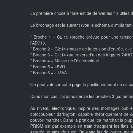
La première chose à faire est de dériver les fils utile
Le brochage est le suivant (voir le schéma d'implantati
* Broche 1 = C2:15 (broche prévue pour une tension 
l'AD713.
* Broche 2 = C2:14 (masse de la tension d'entrée, elle 
* Broche 3 = C1:14 (au travers d'un des triggers 74HC
* Broche 4 = Masse de l'électronique
* Broche 5 = +5VD
* Broche 6 = +15VA
On peut voir sur cette
page
le positionnement de ce co
Dans mon cas, j'ai donc dérivé les broches 3 (command
Au niveau électronique, inspiré des montages publi
optocoupleur darlington, capable théoriquement de 
pouvoir marcher. Dans la pratique, ca marchait la plu
PRISM est par exemple en train d'acquérir les flats 
saturée, et ainsi de suite. On a vite fait de louper un