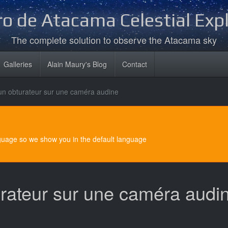
o de Atacama Celestial Exp
The complete solution to observe the Atacama sky
Galleries
Alain Maury's Blog
Contact
un obturateur sur une caméra audine
nguage so we show you in the default language
rateur sur une caméra audi