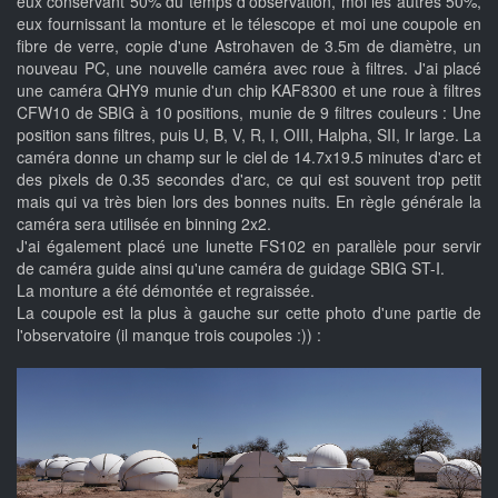
eux conservant 50% du temps d'observation, moi les autres 50%,
eux fournissant la monture et le télescope et moi une coupole en
fibre de verre, copie d'une Astrohaven de 3.5m de diamètre, un
nouveau PC, une nouvelle caméra avec roue à filtres. J'ai placé
une caméra QHY9 munie d'un chip KAF8300 et une roue à filtres
CFW10 de SBIG à 10 positions, munie de 9 filtres couleurs : Une
position sans filtres, puis U, B, V, R, I, OIII, Halpha, SII, Ir large. La
caméra donne un champ sur le ciel de 14.7x19.5 minutes d'arc et
des pixels de 0.35 secondes d'arc, ce qui est souvent trop petit
mais qui va très bien lors des bonnes nuits. En règle générale la
caméra sera utilisée en binning 2x2.
J'ai également placé une lunette FS102 en parallèle pour servir
de caméra guide ainsi qu'une caméra de guidage SBIG ST-I.
La monture a été démontée et regraissée.
La coupole est la plus à gauche sur cette photo d'une partie de
l'observatoire (il manque trois coupoles :)) :