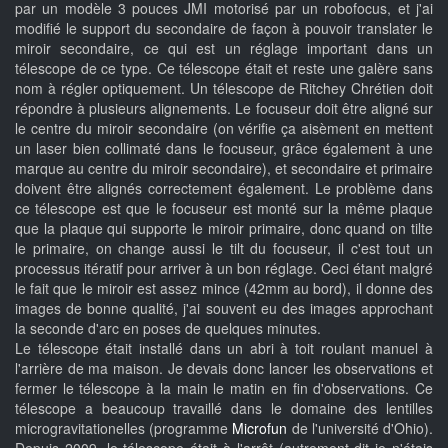
par un modèle 3 pouces JMI motorisé par un robofocus, et j'ai
modifié le support du secondaire de façon à pouvoir translater le
miroir secondaire, ce qui est un réglage important dans un
télescope de ce type. Ce télescope était et reste une galère sans
nom à régler optiquement. Un télescope de Ritchey Chrétien doit
répondre à plusieurs alignements. Le focuseur doit être aligné sur
le centre du miroir secondaire (on vérifie ça aisèment en mettent
un laser bien collimaté dans le focuseur, grâce également à une
marque au centre du miroir secondaire), et secondaire et primaire
doivent être alignés correctement également. Le problème dans
ce télescope est que le focuseur est monté sur la même plaque
que la plaque qui supporte le miroir primaire, donc quand on tilte
le primaire, on change aussi le tilt du focuseur, il c'est tout un
processus itératif pour arriver à un bon réglage. Ceci étant malgré
le fait que le miroir est assez mince (42mm au bord), il donne des
images de bonne qualité, j'ai souvent eu des images approchant
la seconde d'arc en poses de quelques minutes.
Le télescope était installé dans un abri à toit roulant manuel à
l'arrière de ma maison. Je devais donc lancer les observations et
fermer le télescope à la main le matin en fin d'observations. Ce
télescope a beaucoup travaillé dans le domaine des lentilles
microgravitationelles (programme
Microfun
de l'université d'Ohio).
Depuis 2009, le télescope était à l'arrêt (autrement dit je n'étais