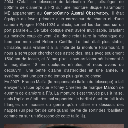
2004. C'était un télescope de fabrication Zen, ultraléger, de
500mm de diamètre à F/3 sur une monture Bisque Paramount
ME appartenant au
CampoCatino Austral Observatory
. Il était
équippé au foyer primaire d'un correcteur de champ et d'une
caméra Apogee 1024x1024 amincie, sortant les données sur un
port parallèle... Ce tube optique s'est avéré inutilisable, branlant
au moindre coup de vent. J'ai donc refait faire la mécanique du
tube par mon ami Roberto Castillo. Le tout était plus stable,
utilisable, mais vraiment à la limite de la monture Paramount. Il
nous a servi pour chercher des astéroïdes, mais avec seulement
1500mm de focale, et 3" par pixel, nous arrivions péniblement à
la magnitude 18 en quelques minutes, et nous avons du
découvrir une petite dizaine d'astéroïdes en une année, le
système était une perte de temps plus qu'autre chose.
En 2007, Franco Mallia (le responsable italien du télescope) a fait
envoyer un tube optique Ritchey Chrétien de marque
Marcon
de
400mm de diamètre à F/8. La monture s'est trouvée plus à l'aise,
mais l'optique était très mal supportée, le barillet étant en fait trois
triangles de mousse du genre qu'on utilise en dessous des
nappes (un peu fort de café quand même de sortir des "barillets"
comme ça sur un télescope de cette taille là).