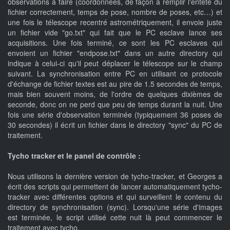
observations à faire (coordonnées, de façon à remplir l'entête du
fichier correctement, temps de pose, nombre de poses, etc…) et
une fois le télescope recentré astrométriquement, il envoie juste
un fichier vide "go.txt" qui fait que le PC esclave lance ses
acquisitions. Une fois terminé, ce sont les PC esclaves qui
envoient un fichier "endpose.txt" dans un autre directory qui
indique à celui-ci qu'il peut déplacer le télescope sur le champ
suivant. La synchronisation entre PC en utilisant ce protocole
d'échange de fichier textes est au pire de 1.5 secondes de temps,
mais bien souvent moins, de l'ordre de quelques dixièmes de
seconde, donc on ne perd que peu de temps durant la nuit. Une
fois une série d'observation terminée (typiquement 36 poses de
30 secondes) il écrit un fichier dans le directory "sync" du PC de
traitement.
Tycho tracker et le panel de contrôle :
Nous utilisons la dernière version de tycho-tracker, et Georges a
écrit des scripts qui permettent de lancer automatiquement tycho-
tracker avec différentes options et qui surveillent le contenu du
directory de synchronisation (sync). Lorsqu'une série d'images
est terminée, le script utilisé cette nuit là peut commencer le
traitement avec tycho.