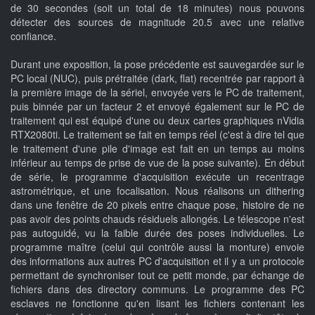
de 30 secondes (soit un total de 18 minutes) nous pouvons
détecter des sources de magnitude 20.5 avec une relative
confiance.
Durant une exposition, la pose précédente est sauvegardée sur le
PC local (NUC), puis prétraitée (dark, flat) recentrée par rapport à
la première image de la sériel, envoyée vers le PC de traitement,
puis binnée par un facteur 2 et envoyé également sur le PC de
traitement qui est équipé d'une ou deux cartes graphiques nVidia
RTX2080ti. Le traitement se fait en temps réel (c'est à dire tel que
le traitement d'une pile d'image est fait en un temps au moins
inférieur au temps de prise de vue de la pose suivante). En début
de série, le programme d'acquisition exécute un recentrage
astrométrique, et une focalisation. Nous réalisons un dithering
dans une fenêtre de 20 pixels entre chaque pose, histoire de ne
pas avoir des points chauds résiduels allongés. Le télescope n'est
pas autoguidé, vu la faible durée des poses individuelles. Le
programme maître (celui qui contrôle aussi la monture) envoie
des informations aux autres PC d'acquisition et il y a un protocole
permettant de synchroniser tout ce petit monde, par échange de
fichiers dans des directory communs. Le programme des PC
esclaves ne fonctionne qu'en lisant les fichiers contenant les