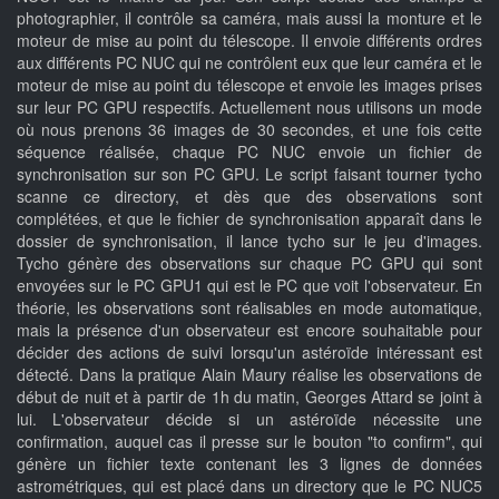
photographier, il contrôle sa caméra, mais aussi la monture et le
moteur de mise au point du télescope. Il envoie différents ordres
aux différents PC NUC qui ne contrôlent eux que leur caméra et le
moteur de mise au point du télescope et envoie les images prises
sur leur PC GPU respectifs. Actuellement nous utilisons un mode
où nous prenons 36 images de 30 secondes, et une fois cette
séquence réalisée, chaque PC NUC envoie un fichier de
synchronisation sur son PC GPU. Le script faisant tourner tycho
scanne ce directory, et dès que des observations sont
complétées, et que le fichier de synchronisation apparaît dans le
dossier de synchronisation, il lance tycho sur le jeu d'images.
Tycho génère des observations sur chaque PC GPU qui sont
envoyées sur le PC GPU1 qui est le PC que voit l'observateur. En
théorie, les observations sont réalisables en mode automatique,
mais la présence d'un observateur est encore souhaitable pour
décider des actions de suivi lorsqu'un astéroïde intéressant est
détecté. Dans la pratique Alain Maury réalise les observations de
début de nuit et à partir de 1h du matin, Georges Attard se joint à
lui. L'observateur décide si un astéroïde nécessite une
confirmation, auquel cas il presse sur le bouton "to confirm", qui
génère un fichier texte contenant les 3 lignes de données
astrométriques, qui est placé dans un directory que le PC NUC5