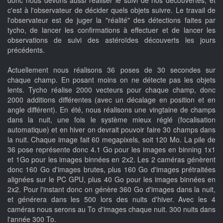
donc nous devons aussi réaliser le suivi de nos découvertes, et
c'est à l'observateur de décider quels objets suivre. Le travail de
l'observateur est de juger la "réalité" des détections faites par
tycho, de lancer les confirmations à effectuer et de lancer les
observations de suivi des astéroïdes découverts les jours
précédents.
Actuellement nous réalisons 36 poses de 30 secondes sur
chaque champ. En posant moins on ne détecte pas les objets
lents. Tycho réalise 2000 vecteurs pour chaque champ, donc
2000 additions différentes (avec un décalage en position et en
angle différent). En été, nous réalisons une vingtaine de champs
dans la nuit, une fois le système mieux réglé (focalisation
automatique) et en hiver on devrait pouvoir faire 30 champs dans
la nuit. Chaque image fait 60 megapixels, soit 120 Mo. La pile de
36 pose représente donc 4.1 Go pour les images en binning 1x1
et 1Go pour les images binnées en 2x2. Les 2 caméras génèrent
donc 160 Go d'images brutes, plus 160 Go d'images prétraitées
alignées sur le PC GPU, plus 40 Go pour les images binnées en
2x2. Pour l'instant donc on génère 360 Go d'images dans la nuit,
et générera dans les 500 lors des nuits d'hiver. Avec les 4
caméras nous serons au To d'images chaque nuit. 300 nuits dans
l'année 300 To.