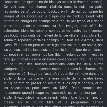
l'opposition (la ligne pointillée bleu verticale à la droite du dessin).
On voit aussi les champs réalisés dans la nuit (les petits
rectangles verts). Le bouton backup en fin de nuit comprime les
images et les stocke sur le disque dur de backup. Load fields
permet de charger les champs déjà réduits par tycho, et il donne
le nombre d'objets connus sur les images, d'un côté les
astéroïdes identifiés comme connus et de l'autre les inconnus.
Les boutons suivants permettent de lancer différents scripts si l'on
souhaite repasser certains champs (ou tous les champs) dans
tycho. Plus bas on peut choisir à gauche soit tous les objets, soit
les connus, soit les inconnus, et à droite leur facteur de confiance,
qui peut être haut, moyen ou bas (high medium ou low). Il est très
rare qu'un objet classifié en basse confiance soit réel. Par contre
on peut voir des fausses détections dans les deux autres
catégories (haute et moyenne) notamment dans les champs très
encombrés où l'image de l'astéroïde potentiel est noyé dans une
étoile brillante. La partie inférieure droite de la fenêtre (avec
MPC) permet de passer en revue tous les objets connus, et de
les sélectionner pour envoi au MPC. Dans certains cas,
notamment quand l'image de l'astéroïde est contaminé par une
étoile, il vaut mieux ne pas retenir l'objet. Une fois terminé, on
presse sur le bouton MPC et le programme génère
automatiquement le nom des objets retenus et le message à