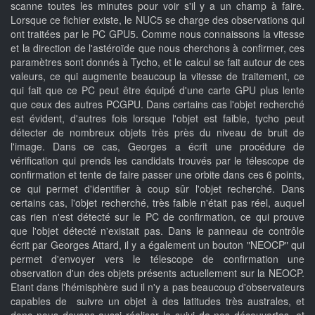
scanne toutes les minutes pour voir s'il y a un champ à faire.
Lorsque ce fichier existe, le NUC5 se charge des observations qui
ont traitées par le PC GPU5. Comme nous connaissons la vitesse
et la direction de l'astéroïde que nous cherchons à confirmer, ces
paramètres sont donnés à Tycho, et le calcul se fait autour de ces
valeurs, ce qui augmente beaucoup la vitesse de traitement, ce
qui fait que ce PC peut être équipé d'une carte GPU plus lente
que ceux des autres PCGPU. Dans certains cas l'objet recherché
est évident, d'autres fois lorsque l'objet est faible, tycho peut
détecter de nombreux objets très près du niveau de bruit de
l'image. Dans ce cas, Georges a écrit une procédure de
vérification qui prends les candidats trouvés par le télescope de
confirmation et tente de faire passer une orbite dans ces 6 points,
ce qui permet d'identifier à coup sûr l'objet recherché. Dans
certains cas, l'objet recherché, très faible n'était pas réel, auquel
cas rien n'est détecté sur le PC de confirmation, ce qui prouve
que l'objet détecté n'existait pas. Dans le panneau de contrôle
écrit par Georges Attard, il y a également un bouton "NEOCP" qui
permet d'envoyer vers le télescope de confirmation une
observation d'un des objets présents actuellement sur la NEOCP.
Etant dans l'hémisphère sud il n'y a pas beaucoup d'observateurs
capables de suivre un objet à des latitudes très australes, et