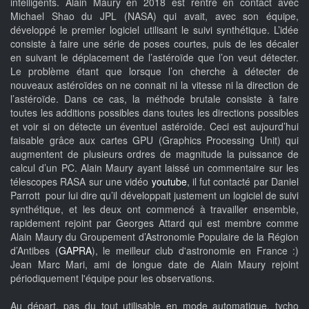
intelligents. Alain Maury en 2018 est rentré en contact avec
Michael Shao du JPL (NASA) qui avait, avec son équipe,
développé le premier logiciel utilisant le suivi synthétique. L’idée
consiste à faire une série de poses courtes, puis de les décaler
en suivant le déplacement de l’astéroïde que l’on veut détecter.
Le problème étant que lorsque l’on cherche à détecter de
nouveaux astéroïdes on ne connait ni la vitesse ni la direction de
l’astéroïde. Dans ce cas, la méthode brutale consiste à faire
toutes les additions possibles dans toutes les directions possibles
et voir si on détecte un éventuel astéroïde. Ceci est aujourd’hui
faisable grâce aux cartes GPU (Graphics Processing Unit) qui
augmentent de plusieurs ordres de magnitude la puissance de
calcul d’un PC. Alain Maury ayant laissé un commentaire sur les
télescopes RASA sur une vidéo
youtube
, il fut contacté par Daniel
Parrott pour lui dire qu’il développait justement un logiciel de suivi
synthétique, et les deux ont commencé à travailler ensemble,
rapidement rejoint par Georges Attard qui est membre comme
Alain Maury du Groupement d’Astronomie Populaire de la Région
d’Antibes (
GAPRA
), le meilleur club d'astronomie en France :)
Jean Marc Mari, ami de longue date de Alain Maury rejoint
périodiquement l'équipe pour les observations.
Au départ, pas du tout utilisable en mode automatique, tycho