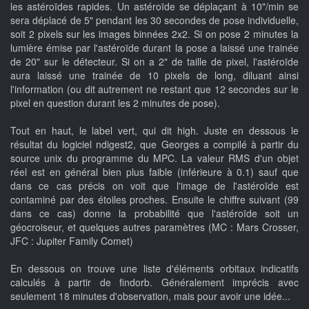
les astéroïdes rapides. Un astéroïde se déplaçant à 10"/min se
sera déplacé de 5" pendant les 30 secondes de pose individuelle,
soit 2 pixels sur les images binnées 2x2. Si on pose 2 minutes la
lumière émise par l'astéroïde durant la pose a laissé une trainée
de 20" sur le détecteur. Si on a 2" de taille de pixel, l'astéroïde
aura laissé une trainée de 10 pixels de long, diluant ainsi
l'information (ou dit autrement ne restant que 12 secondes sur le
pixel en question durant les 2 minutes de pose).
Tout en haut, le label vert, qui dit high. Juste en dessous le
résultat du logiciel ndigest2, que Georges a compilé à partir du
source unix du programme du MPC. La valeur RMS d'un objet
réel est en général bien plus faible (inférieure à 0.1) sauf que
dans ce cas précis on voit que l'image de l'astéroïde est
contaminé par des étoiles proches. Ensuite le chiffre suivant (99
dans ce cas) donne la probabilité que l'astéroïde soit un
géocroiseur, et quelques autres paramètres (MC : Mars Crosser,
JFC : Jupiter Family Comet)
En dessous on trouve une liste d'éléments orbitaux indicatifs
calculés à partir de findorb. Généralement imprécis avec
seulement 18 minutes d'observation, mais pour avoir une idée...