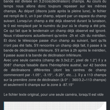
bande est divisée en 3.2/cos(déclinaison) champs. Au cours du
temps nous allons donc toujours repasser sur les mêmes
champs. Au départ (disons juste après la pleine lune), le fichier
est rempli de 0, un 0 par champ, séparé par un espace du champ
suivant. Lorsqu'un champ a été déjà observé durant la lunaison,
le 0 est remplacé par le numéro du jour où le champ a été pris.
Ce qui fait que le lendemain un champ déjà observé est ignoré.
Nous n'observons actuellement qu'entre -2h et +2h du méridien.
Et donc le télescope passe d'un champ au suivant, tant qu'ils
n'ont pas été faits. S'il rencontre un champ déjà fait, il passe à la
bande de déclinaison inférieure. S’il arrive à 2h après le méridien,
il passe aussi à la bande de déclinaison inférieure.
Avec une seule caméra (champ de 3.3x2.2°, pixel de 1.2") il y a
3087 champs faisable dans l'hémisphère austral, sur 42 bandes
de déclinaisons différentes (dont les centres de champ
commencent par -1.05°, -3.15°, -5.25°, etc....). Il y a 113 champs
sur la première zone de déclinaison (à 0° : 360/3.2=113 champs)
et seulement 6 champs sur la zone à -87.15°
Le fichier texte original, pour une seule caméra, lorsqu'il est vide