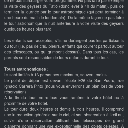
de ne pas surcharger votre programme. Ne pas faire par exemple
la visite des geysers du Tatio (donc lever à 4h du matin), puis de
terminer la journée par le tour astronomique (qui peut terminer à
une heure du matin le lendemain). De la même façon ne pas faire
le tour astronomique la nuit antérieure à votre visite des geysers
quelques heures plus tard.
Les enfants sont acceptés, s’ils ne dérangent pas les participants
du tour (i.e. pas de cris, pleurs, enfants qui courent partout autour
des télescopes, ou qui grimpent dessus). Dans tous les cas, les
parents sont responsables de leurs enfants durant le tour.
Tours astronomiques :
Ils sont limités à 16 personnes maximum, souvent moins.
Le point de départ est devant l’école E26 de San Pedro, rue
Ignacio Carrera Pinto (nous vous enverrons un plan lors de votre
réservation)
A la fin du tour, notre bus vous ramène à votre hôtel ou à
proximité de votre hôtel.
Le tour dure deux heures et demie à trois heures. Il comprend
une introduction générale sur le ciel, et son observation à l’œil nu,
suivie d’une observation utilisant des télescopes de grand
diamètre donnant une vue exceptionnelle des objets célestes. A