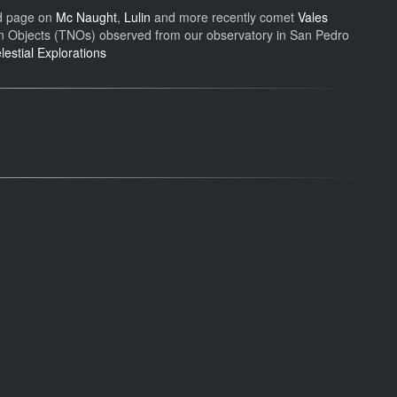
ld page on
Mc Naught
,
Lulin
and more recently comet
Vales
n Objects (TNOs) observed from our observatory in San Pedro
estial Explorations