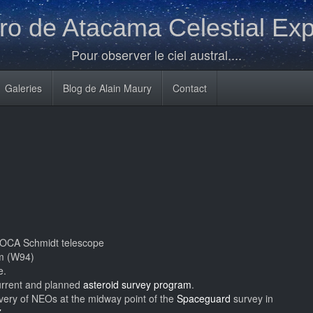
o de Atacama Celestial Exp
Pour observer le ciel austral....
Galeries
Blog de Alain Maury
Contact
 OCA Schmidt telescope
m (W94)
e.
current and planned
asteroid survey program
.
overy of NEOs at the midway point of the
Spaceguard
survey in
7