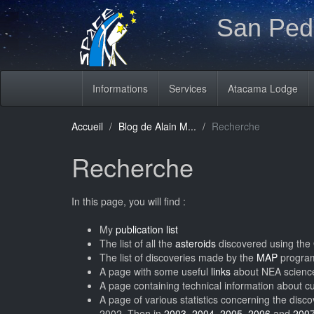
San Pedr
Informations
Services
Atacama Lodge
Accueil
Blog de Alain M...
Recherche
Recherche
In this page, you will find :
My
publication list
The list of all the
asteroids
discovered using the
The list of discoveries made by the
MAP
progra
A page with some useful
links
about NEA scienc
A page containing technical information about 
A page of various statistics concerning the disc
2002. Then in
2003
,
2004
,
2005
,
2006
and
200