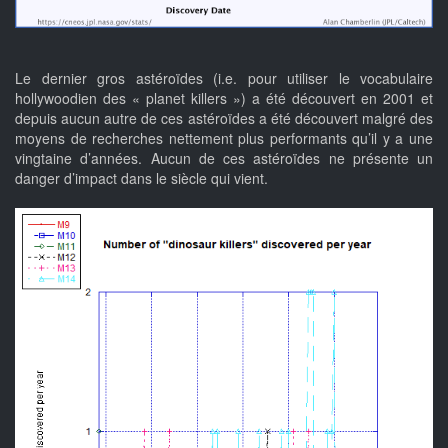
Le dernier gros astéroïdes (i.e. pour utiliser le vocabulaire
hollywoodien des « planet killers ») a été découvert en 2001 et
depuis aucun autre de ces astéroïdes a été découvert malgré des
moyens de recherches nettement plus performants qu’il y a une
vingtaine d’années. Aucun de ces astéroïdes ne présente un
danger d’impact dans le siècle qui vient.