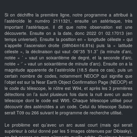
Si on déchiffre la première ligne, notre programme a attribué à
l’astéroïde le numéro 2111321, ensuite un astérisque, très
important l'astérisque, il dit que notre observation est une
découverte. Ensuite on a la date, donc 2022 01 02.17013 (en
temps universel). Ensuite la position en « longitude céleste » qui
s’appelle l’ascension droite (08h04m16.81s) puis la « latitude
céleste », la déclinaison qui vaut -06°35 ’51.3’’ (la minute d’arc,
notée « ’ » vaut un soixantième de degré, et la seconde d’arc,
notée « ‘’ » vaut un soixantième de minute d’arc). Ensuite on a la
magnitude apparente de l’astéroïde (18.5 dans ce cas), puis un
certain nombre de codes, notamment NEOCP qui signifie que
l’objet est sur la Near Earth Object Confirmation Page (NEOCP) et
le code du télescope, le nôtre est W94, et après les 3 premières
détections on l’a suivi plusieurs fois dans la nuit avec un autre
télescope dont le code est W95. Chaque télescope utilisé pour
découvrir des astéroïdes a un code. Celui du télescope Subaru
serait T09 ou 266 suivant le programme de recherche utilisé.
Le problème est qu’avec un arc aussi court (mais qui serait
supérieur à celui donné par les 5 images obtenues par Dibiasky),
on fait passer en gros n’importe quelle orbite. Quelques heures