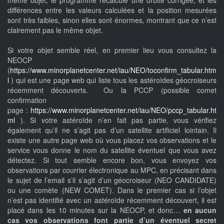
différences entre les valeurs calculées et la position mesurées
sont très faibles, sinon elles sont énormes, montrant que ce n’est
clairement pas le même objet.
Si votre objet semble réel, en premier lieu vous consultez la
NEOCP
(
https://www.minorplanetcenter.net/iau/NEO/toconfirm_tabular.htm
l
) qui est une page web qui liste tous les astéroïdes géocroiseurs
récemment découverts. Ou la PCCP (possible comet
confirmation
page :
https://www.minorplanetcenter.net/iau/NEO/pccp_tabular.ht
ml
). Si votre astéroïde n’en fait pas partie, vous vérifiez
également qu’il ne s’agit pas d’un satellite artificiel lointain. Il
existe une autre page web où vous placez vos observations et le
service vous donne le nom du satellite éventuel que vous avez
détectez. Si tout semble encore bon, vous envoyez vos
observations par courrier électronique au MPC, en précisant dans
le sujet de l’email s’il s’agit d’un géocroiseur (NEO CANDIDATE)
ou une comète (NEW COMET). Dans le premier cas si l’objet
n’est pas identifié avec un astéroïde récemment découvert, il est
placé dans les 10 minutes sur la NEOCP, et donc…
en aucun
cas vos observations font partie d’un éventuel secret