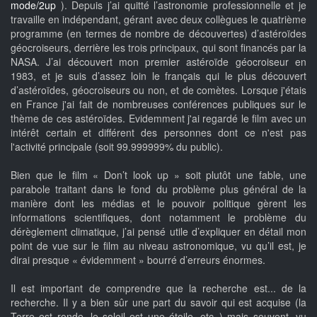
mode/2up
). Depuis j’ai quitté l’astronomie professionnelle et je
travaille en indépendant, gérant avec deux collègues le quatrième
programme (en termes de nombre de découvertes) d’astéroïdes
géocroiseurs, derrière les trois principaux, qui sont financés par la
NASA. J’ai découvert mon premier astéroïde géocroiseur en
1983, et je suis d’assez loin le français qui le plus découvert
d’astéroïdes, géocroiseurs ou non, et de comètes. Lorsque j'étais
en France j'ai fait de nombreuses conférences publiques sur le
thème de ces astéroïdes. Evidemment j'ai regardé le film avec un
intérêt certain et différent des personnes dont ce n'est pas
l'activité principale (soit 99.999999% du public).
Bien que le film « Don’t look up » soit plutôt une fable, une
parabole traitant dans le fond du problème plus général de la
manière dont les médias et le pouvoir politique gèrent les
informations scientifiques, dont notamment le problème du
dérèglement climatique, j’ai pensé utile d’expliquer en détail mon
point de vue sur le film au niveau astronomique, vu qu’il est, je
dirai presque « évidemment » bourré d’erreurs énormes.
Il est important de comprendre que la recherche est... de la
recherche. Il y a bien sûr une part du savoir qui est acquise (la
Terre est ronde, le soleil est une étoile, etc..) mais souvent, vu