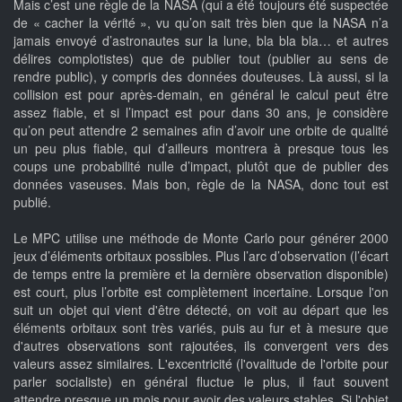
Mais c’est une règle de la NASA (qui a été toujours été suspectée
de « cacher la vérité », vu qu’on sait très bien que la NASA n’a
jamais envoyé d’astronautes sur la lune, bla bla bla… et autres
délires complotistes) que de publier tout (publier au sens de
rendre public), y compris des données douteuses. Là aussi, si la
collision est pour après-demain, en général le calcul peut être
assez fiable, et si l’impact est pour dans 30 ans, je considère
qu’on peut attendre 2 semaines afin d’avoir une orbite de qualité
un peu plus fiable, qui d’ailleurs montrera à presque tous les
coups une probabilité nulle d’impact, plutôt que de publier des
données vaseuses. Mais bon, règle de la NASA, donc tout est
publié.
Le MPC utilise une méthode de Monte Carlo pour générer 2000
jeux d’éléments orbitaux possibles. Plus l’arc d’observation (l’écart
de temps entre la première et la dernière observation disponible)
est court, plus l’orbite est complètement incertaine. Lorsque l'on
suit un objet qui vient d'être détecté, on voit au départ que les
éléments orbitaux sont très variés, puis au fur et à mesure que
d'autres observations sont rajoutées, ils convergent vers des
valeurs assez similaires. L'excentricité (l'ovalitude de l'orbite pour
parler socialiste) en général fluctue le plus, il faut souvent
attendre presque un mois pour avoir des valeurs stables. Si l'objet