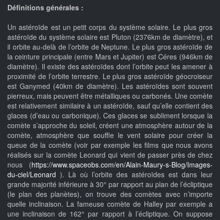
Définitions générales :
Un astéroïde est un petit corps du système solaire. Le plus gros
astéroïde du système solaire est Pluton (2376km de diamètre), et
il orbite au-delà de l’orbite de Neptune. Le plus gros astéroïde de
la ceinture principale (entre Mars et Jupiter) est Céres (946km de
diamètre). Il existe des astéroïdes dont l’orbite peut les amener à
proximité de l’orbite terrestre. Le plus gros astéroïde géocroiseur
est Ganymed (40km de diamètre). Les astéroïdes sont souvent
pierreux, mais peuvent être métalliques ou carbonés. Une comète
est relativement similaire à un astéroïde, sauf qu’elle contient des
glaces (d’eau ou carbonique). Ces glaces se subliment lorsque la
comète s’approche du soleil, créent une atmosphère autour de la
comète, atmosphère que souffle le vent solaire pour créer la
queue de la comète (voir par exemple les films que nous avons
réalisés sur la comète Leonard qui vient de passer près de chez
nous (
https://www.spaceobs.com/en/Alain-Maury-s-Blog/Images-
du-ciel/Leonard
). Là où l’orbite des astéroïdes est dans leur
grande majorité inférieure à 30° par rapport au plan de l’écliptique
(le plan des planètes), on trouve des comètes avec n’importe
quelle inclinaison. La fameuse comète de Halley par exemple a
une inclinaison de 162° par rapport à l’écliptique. On suppose