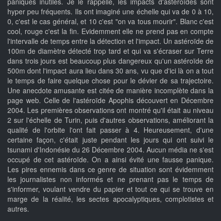
paniques inutiles. Je le rappelle, les impacts d'astéroïdes sont
hyper peu fréquents. Ils ont imaginé une échelle qui va de 0 à 10,
0, c'est le cas général, et 10 c'est "on va tous mourir". Blanc c'est
cool, rouge c'est la fin. Evidemment elle ne prend pas en compte
l'intervalle de temps entre la détection et l'impact. Un astéroïde de
100m de diamètre détecté trop tard et qui va s'écraser sur Terre
dans trois jours est beaucoup plus dangereux qu'un astéroïde de
500m dont l'impact aura lieu dans 30 ans, vu que d'ici là on a tout
le temps de faire quelque chose pour le dévier de sa trajectoire.
Une anecdote amusante est citée de manière incomplète dans la
page web. Celle de l'astéroïde Apophis découvert en Décembre
2004. Les premières observations ont montré qu'il était au niveau
2 sur l'échelle de Turin, puis d'autres observations, améliorant la
qualité de l'orbite l'ont fait passer à 4. Heureusement, d'une
certaine façon, c'était juste pendant les jours qui ont suivi le
tsunami d'Indonésie du 26 Décembre 2004. Aucun média ne s'est
occupé de cet astéroïde. On a ainsi évité une fausse panique.
Les pires ennemis dans ce genre de situation sont évidemment
les journalistes non informés et ne prenant pas le temps de
s'informer, voulant vendre du papier et tout ce qui se trouve en
marge de la réalité, les sectes apocalyptiques, complotistes et
autres.