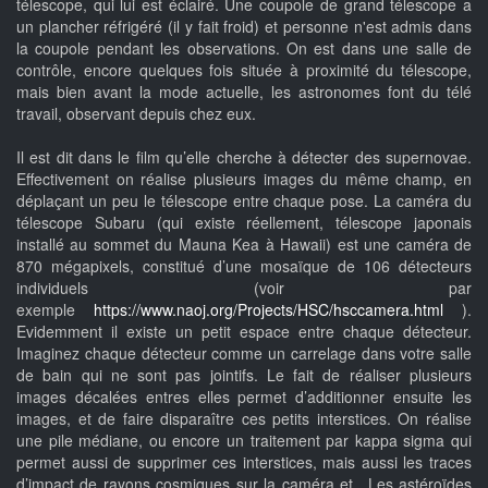
télescope, qui lui est éclairé. Une coupole de grand télescope a
un plancher réfrigéré (il y fait froid) et personne n'est admis dans
la coupole pendant les observations. On est dans une salle de
contrôle, encore quelques fois située à proximité du télescope,
mais bien avant la mode actuelle, les astronomes font du télé
travail, observant depuis chez eux.
Il est dit dans le film qu’elle cherche à détecter des supernovae.
Effectivement on réalise plusieurs images du même champ, en
déplaçant un peu le télescope entre chaque pose. La caméra du
télescope Subaru (qui existe réellement, télescope japonais
installé au sommet du Mauna Kea à Hawaii) est une caméra de
870 mégapixels, constitué d’une mosaïque de 106 détecteurs
individuels (voir par
exemple
https://www.naoj.org/Projects/HSC/hsccamera.html
).
Evidemment il existe un petit espace entre chaque détecteur.
Imaginez chaque détecteur comme un carrelage dans votre salle
de bain qui ne sont pas jointifs. Le fait de réaliser plusieurs
images décalées entres elles permet d’additionner ensuite les
images, et de faire disparaître ces petits interstices. On réalise
une pile médiane, ou encore un traitement par kappa sigma qui
permet aussi de supprimer ces interstices, mais aussi les traces
d’impact de rayons cosmiques sur la caméra et.. Les astéroïdes