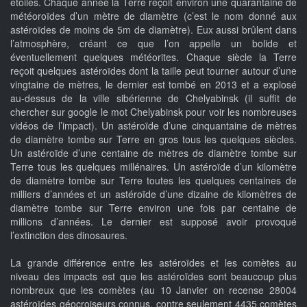
étoiles. Chaque année la Terre reçoit environ une quarantaine de
météoroïdes d’un mètre de diamètre (c’est le nom donné aux
astéroïdes de moins de 5m de diamètre). Eux aussi brûlent dans
l’atmosphère, créant ce que l’on appelle un bolide et
éventuellement quelques météorites. Chaque siècle la Terre
reçoit quelques astéroïdes dont la taille peut tourner autour d’une
vingtaine de mètres, le dernier est tombé en 2013 et a explosé
au-dessus de la ville sibérienne de Chelyabinsk (il suffit de
chercher sur google le mot Chelyabinsk pour voir les nombreuses
vidéos de l’impact). Un astéroïde d’une cinquantaine de mètres
de diamètre tombe sur Terre en gros tous les quelques siècles.
Un astéroïde d’une centaine de mètres de diamètre tombe sur
Terre tous les quelques millénaires. Un astéroïde d’un kilomètre
de diamètre tombe sur Terre toutes les quelques centaines de
milliers d’années et un astéroïde d’une dizaine de kilomètres de
diamètre tombe sur Terre environ une fois par centaine de
millions d’années. Le dernier est supposé avoir provoqué
l’extinction des dinosaures.
La grande différence entre les astéroïdes et les comètes au
niveau des impacts est que les astéroïdes sont beaucoup plus
nombreux que les comètes (au 10 Janvier on recense 28004
astéroïdes géocroiseurs connus, contre seulement 4435 comètes