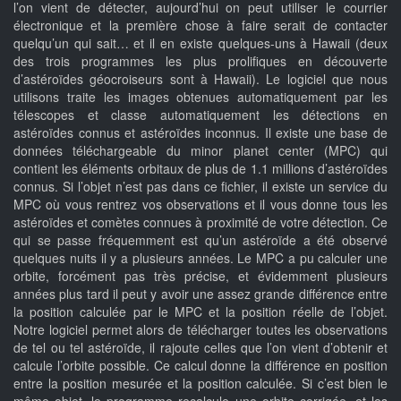
l’on vient de détecter, aujourd’hui on peut utiliser le courrier
électronique et la première chose à faire serait de contacter
quelqu’un qui sait… et il en existe quelques-uns à Hawaii (deux
des trois programmes les plus prolifiques en découverte
d’astéroïdes géocroiseurs sont à Hawaii). Le logiciel que nous
utilisons traite les images obtenues automatiquement par les
télescopes et classe automatiquement les détections en
astéroïdes connus et astéroïdes inconnus. Il existe une base de
données téléchargeable du minor planet center (MPC) qui
contient les éléments orbitaux de plus de 1.1 millions d’astéroïdes
connus. Si l’objet n’est pas dans ce fichier, il existe un service du
MPC où vous rentrez vos observations et il vous donne tous les
astéroïdes et comètes connues à proximité de votre détection. Ce
qui se passe fréquemment est qu’un astéroïde a été observé
quelques nuits il y a plusieurs années. Le MPC a pu calculer une
orbite, forcément pas très précise, et évidemment plusieurs
années plus tard il peut y avoir une assez grande différence entre
la position calculée par le MPC et la position réelle de l’objet.
Notre logiciel permet alors de télécharger toutes les observations
de tel ou tel astéroïde, il rajoute celles que l’on vient d’obtenir et
calcule l’orbite possible. Ce calcul donne la différence en position
entre la position mesurée et la position calculée. Si c’est bien le
même objet, le programme recalcule une orbite corrigée, et les