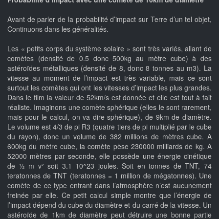
Avant de parler de la probabilité d’impact sur Terre d’un tel objet,
Continuons dans les généralités.
Les « petits corps du système solaire » sont très variés, allant de
comètes (densité de 0.5 donc 500kg au mètre cube) à des
astéroïdes métalliques (densité de 8, donc 8 tonnes au m3). La
vitesse au moment de l’impact est très variable, mais ce sont
surtout les comètes qui ont les vitesses d’impact les plus grandes.
Dans le film la valeur de 52km/s est donnée et elle est tout à fait
réaliste. Imaginons une comète sphérique (elles le sont rarement,
mais pour le calcul, on va dire sphérique), de 9km de diamètre.
Le volume est 4/3 de pi R3 (quatre tiers de pi multiplié par le cube
du rayon), donc un volume de 382 millions de mètres cube. A
600kg du mètre cube, la comète pèse 230000 milliards de kg. A
52000 mètres par seconde, elle possède une énergie cinétique
de ½ m v² soit 3.1 10^23 joules. Soit en tonnes de TNT, 74
teratonnes de TNT (teratonnes = 1 million de mégatonnes). Une
comète de ce type entrant dans l’atmosphère n’est aucunement
freinée par elle. Ce petit calcul simple montre que l’énergie de
l’impact dépend du cube du diamètre et du carré de la vitesse. Un
astéroïde de 1km de diamètre peut détruire une bonne partie