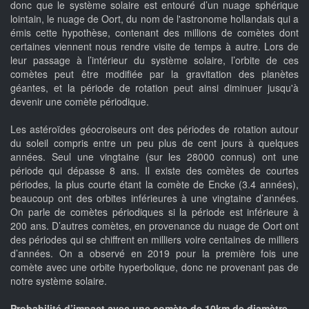
donc que le système solaire est entouré d’un nuage sphérique
lointain, le nuage de Oort, du nom de l'astronome hollandais qui a
émis cette hypothèse, contenant des millions de comètes dont
certaines viennent nous rendre visite de temps à autre. Lors de
leur passage à l’intérieur du système solaire, l’orbite de ces
comètes peut être modifiée par la gravitation des planètes
géantes, et la période de rotation peut ainsi diminuer jusqu'à
devenir une comète périodique.
Les astéroïdes géocroiseurs ont des périodes de rotation autour
du soleil compris entre un peu plus de cent jours à quelques
années. Seul une vingtaine (sur les 28000 connus) ont une
période qui dépasse 8 ans. Il existe des comètes de courtes
périodes, la plus courte étant la comète de Encke (3.4 années),
beaucoup ont des orbites inférieures à une vingtaine d’années.
On parle de comètes périodiques si la période est inférieure à
200 ans. D’autres comètes, en provenance du nuage de Oort ont
des périodes qui se chiffrent en milliers voire centaines de milliers
d’années. On a observé en 2019 pour la première fois une
comète avec une orbite hyperbolique, donc ne provenant pas de
notre système solaire.
Probabilité d’impact avec une comète de 10km de diamètre