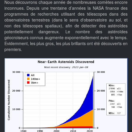
Nous découvrons chaque année de nombreuses comètes encore
inconnues. Depuis une trentaine d’années la NASA finance des
programmes de recherches utilisant des télescopes dans des
observatoires terrestres (dans le sens d'observatoire au sol, et
non des télescopes spatiaux), afin de détecter des astéroïdes
potentiellement dangereux. Le nombre des astéroïdes
géocroiseurs connus augmente exponentiellement avec le temps.
Evidemment, les plus gros, les plus brillants ont été découverts en
premiers.