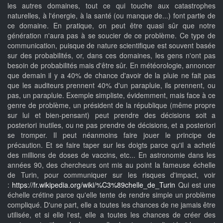
les autres domaines, tout ce qui touche aux catastrophes
naturelles, à l'énergie, à la santé (ou manque de...) font partie de
ce domaine. En pratique, on peut être quasi sûr que notre
génération n'aura pas à se soucier de ce problème. Ce type de
communication, puisque de nature scientifique est souvent basée
sur des probabilités, or, dans ces domaines, les gens n'ont pas
besoin de probabilités mais d'être sûr. En météorologie, annoncer
que demain il y a 40% de chance d'avoir de la pluie ne fait pas
que les auditeurs prennent 40% d'un parapluie, ils prennent, ou
pas, un parapluie. Exemple simpliste, évidemment, mais face à ce
genre de problème, un président de la république (même propre
sur lui et bien-pensant) peut prendre des décisions soit a
posteriori inutiles, ou ne pas prendre de décisions, et a posteriori
se tromper. Il peut néanmoins faire jouer le principe de
précaution. Et se faire taper sur les doigts parce qu'il a acheté
des millions de doses de vaccins, etc... En astronomie dans les
années 90, des chercheurs ont mis au point la fameuse échelle
de Turin, pour communiquer sur les risques d'impact, voir
:
https://fr.wikipedia.org/wiki/%C3%89chelle_de_Turin
Qui est une
échelle crétine parce qu'elle tente de rendre simple un problème
compliqué. D'une part, elle a toutes les chances de ne jamais être
utilisée, et si elle l'est, elle a toutes les chances de créer des