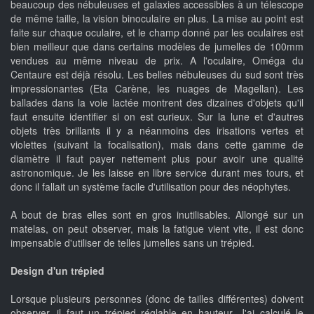
beaucoup des nébuleuses et galaxies accessibles à un télescope
de même taille, la vision binoculaire en plus. La mise au point est
faite sur chaque oculaire, et le champ donné par les oculaires est
bien meilleur que dans certains modèles de jumelles de 100mm
vendues au même niveau de prix. A l'oculaire, Oméga du
Centaure est déjà résolu. Les belles nébuleuses du sud sont très
impressionantes (Eta Carène, les nuages de Magellan). Les
ballades dans la voie lactée montrent des dizaines d'objets qu'il
faut ensuite identifier si on est curieux. Sur la lune et d'autres
objets très brillants il y a néanmoins des irisations vertes et
violettes (suivant la focalisation), mais dans cette gamme de
diamètre il faut payer nettement plus pour avoir une qualité
astronomique. Je les laisse en libre service durant mes tours, et
donc il fallait un système facile d'utilisation pour des néophytes.
A bout de bras elles sont en gros inutilisables. Allongé sur un
matelas, on peut observer, mais la fatigue vient vite, il est donc
impensable d'utiliser de telles jumelles sans un trépied.
Design d'un trépied
Lorsque plusieurs personnes (donc de tailles différentes) doivent
observer, il faut un trépied réglable en hauteur. J'ai calculé le