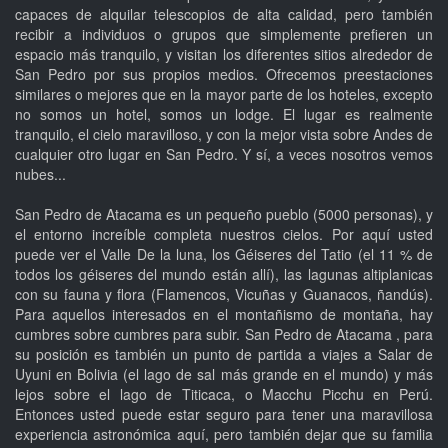
capaces de alquilar telescopios de alta calidad, pero también
recibir a individuos o grupos que simplemente prefieren un
espacio más tranquilo, y visitan los diferentes sitios alrededor de
San Pedro por sus propios medios. Ofrecemos preestaciones
similares o mejores que en la mayor parte de los hoteles, excepto
no somos un hotel, somos un lodge. El lugar es realmente
tranquilo, el cielo maravilloso, y con la mejor vista sobre Andes de
cualquier otro lugar en San Pedro. Y sí, a veces nosotros vemos
nubes...
San Pedro de Atacama es un pequeño pueblo (5000 personas), y
el entorno increíble completa nuestros cielos. Por aquí usted
puede ver el Valle De la luna, los Géiseres del Tatio (el 11 % de
todos los géiseres del mundo están allí), las lagunas altiplanicas
con su fauna y flora (Flamencos, Vicuñas y Guanacos, ñandús).
Para aquellos interesados en el montañismo de montaña, hay
cumbres sobre cumbres para subir. San Pedro de Atacama , para
su posición es también un punto de partida a viajes a Salar de
Uyuni en Bolivia (el lago de sal más grande en el mundo) y más
lejos sobre el lago de Titicaca, o Macchu Picchu en Perú.
Entonces usted puede estar seguro para tener una maravillosa
experiencia astronómica aquí, pero también dejar que su familia