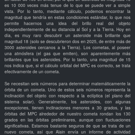
es 10 000 veces más tenue de lo que se puede ver a simple
vista. Por lo tanto, mediante cálculo, podemos encontrar la
magnitud que tendría en estas condiciones estándar, lo que nos
permite hacernos una idea del brillo real del objeto
independientemente de su distancia al Sol y a la Tierra. Hoy en
día, es muy raro descubrir un asteroide más brillante que
magnitud 18 (solo se descubrieron dos en 2025, de entre más de
3000 asteroides cercanos a la Tierra). Los cometas, al poseer
una atmósfera (el gas que emiten), son aparentemente más
brillantes que los asteroides. Por lo tanto, una magnitud de 15
nos indica que, si el cálculo orbital del MPC es correcto, se trata
efectivamente de un cometa.
Se necesitan seis números para determinar matemáticamente la
órbita de un cometa. Uno de estos seis números representa la
inclinación del objeto con respecto a la eclíptica (el plano del
sistema solar). Generalmente, los asteroides, con algunas
excepciones, tienen inclinaciones menores a 30 grados, y las
órbitas del MPC alrededor de nuestro cometa rondan los 130
grados en las órbitas preliminares, aunque con fluctuaciones
significativas. Estamos bastante seguros de que se trata de un
nuevo cometa, así que Alain envía un informe de actividad