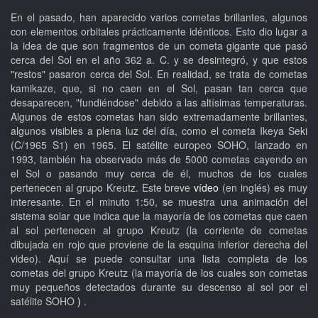
En el pasado, han aparecido varios cometas brillantes, algunos
con elementos orbitales prácticamente idénticos. Esto dio lugar a
la idea de que son fragmentos de un cometa gigante que pasó
cerca del Sol en el año 362 a. C. y se desintegró, y que estos
"restos" pasaron cerca del Sol. En realidad, se trata de cometas
kamikaze, que, si no caen en el Sol, pasan tan cerca que
desaparecen, "fundiéndose" debido a las altísimas temperaturas.
Algunos de estos cometas han sido extremadamente brillantes,
algunos visibles a plena luz del día, como el cometa Ikeya Seki
(C/1965 S1) en 1965. El satélite europeo SOHO, lanzado en
1993, también ha observado más de 5000 cometas cayendo en
el Sol o pasando muy cerca de él, muchos de los cuales
pertenecen al grupo Kreutz. Este breve
vídeo
(en inglés) es muy
interesante. En el minuto 1:50, se muestra una animación del
sistema solar que indica que la mayoría de los cometas que caen
al sol pertenecen al grupo Kreutz (la corriente de cometas
dibujada en rojo que proviene de la esquina inferior derecha del
video). Aquí se puede consultar una lista completa de los
cometas del grupo Kreutz (la mayoría de los cuales son cometas
muy pequeños detectados durante su descenso al sol por el
satélite SOHO
)
.