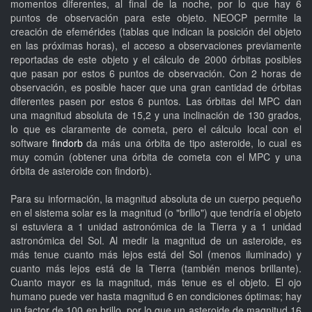
momentos diferentes, al final de la noche, por lo que hay 6
puntos de observación para este objeto. NEOCP permite la
creación de efemérides (tablas que indican la posición del objeto
en las próximas horas), el acceso a observaciones previamente
reportadas de este objeto y el cálculo de 2000 órbitas posibles
que pasan por estos 6 puntos de observación. Con 2 horas de
observación, es posible hacer que una gran cantidad de órbitas
diferentes pasen por estos 6 puntos. Las órbitas del MPC dan
una magnitud absoluta de 15,2 y una inclinación de 130 grados,
lo que es claramente de cometa, pero el cálculo local con el
software
findorb
da más una órbita de tipo asteroide, lo cual es
muy común (obtener una órbita de cometa con el MPC y una
órbita de asteroide con findorb).
Para su información, la magnitud absoluta de un cuerpo pequeño
en el sistema solar es la magnitud (o "brillo") que tendría el objeto
si estuviera a 1 unidad astronómica de la Tierra y a 1 unidad
astronómica del Sol. Al medir la magnitud de un asteroide, es
más tenue cuanto más lejos está del Sol (menos iluminado) y
cuanto más lejos está de la Tierra (también menos brillante).
Cuanto mayor es la magnitud, más tenue es el objeto. El ojo
humano puede ver hasta magnitud 6 en condiciones óptimas; hay
un factor de 100 en brillo, por lo que un asteroide de magnitud 16