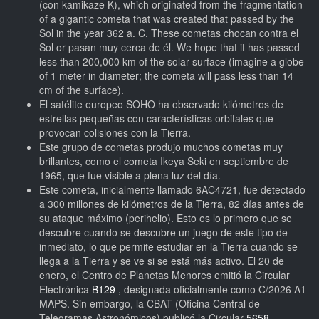
(con kamikaze K), which originated from the fragmentation
of a gigantic cometa that was created that passed by the
Sol in the year 362 a. C. These cometas chocan contra el
Sol or pasan muy cerca de él. We hope that it has passed
less than 200,000 km of the solar surface (imagine a globe
of 1 meter in diameter; the cometa will pass less than 14
cm of the surface).
El satélite europeo SOHO ha observado kilómetros de
estrellas pequeñas con características orbitales que
provocan colisiones con la Tierra.
Este grupo de cometas produjo muchos cometas muy
brillantes, como el cometa Ikeya Seki en septiembre de
1965, que fue visible a plena luz del día.
Este cometa, inicialmente llamado 6AC4721, fue detectado
a 300 millones de kilómetros de la Tierra, 82 días antes de
su ataque máximo (perihelio). Esto es lo primero que se
descubre cuando se descubre un juego de este tipo de
inmediato, lo que permite estudiar en la Tierra cuando se
llega a la Tierra y se ve si se está más activo. El 20 de
enero, el Centro de Planetas Menores emitió la Circular
Electrónica
B129
, designada oficialmente como C/2026 A1
MAPS. Sin embargo, la CBAT (Oficina Central de
Telegramas Astronómicos) publicó la Circular
5658.