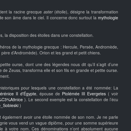
tient la racine grecque
aster
(étoile), désigne la transformation
t de son âme dans le ciel. Il concerne donc surtout la
mythologie
s, la disposition des étoiles dans une constellation.
 héros de la mythologie grecque : Hercule, Persée, Andromède,
père d’Andromède). Orion et les grand et petit chiens.
etite ourse, dont une des légendes nous dit qu’il s’agit d’une
de Zeuss, transforma elle et son fils en grande et petite ourse.
iment.
 historiques pour lesquels une constellation a été nommée: La
érénice II d'Égypte
, épouse de
Ptolémée III Evergetes
( voir
9r%C3%A9nice
). Le second exemple est la constellation de l’écu
e_Sobieski
)
eut également avoir une étoile nommée de son nom. Je ne parle
agnie vous vend un vague diplôme, pour une somme supérieure
ile à votre nom. Ces dénominations n’ont absolument aucune