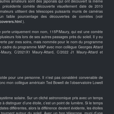
autres amateurs sont des japonais qui ont découvert la même
La précédente comète découverte visuellement date de 2010
ateurs utilisent des télescopes puissants munis de caméras
 un faible pourcentage des découvertes de comètes (voir
coverers.html
).
une porte uniquement mon nom, 115P/Maury, qui est une comète
plusieurs fois lors de ses autres passages près du soleil. Il y eu
verte par mes soins, mais nommée pour le nom du programme
s le cadre du programme MAP avec mon collègue Georges Attard
d-Maury, C/2021X1 Maury-Attard, C/2022 J1 Maury-Attard et
roïde pour une personne. Il n’est pas considéré convenable de
nc mon collègue américain Ted Bowell de l’observatoire Lowell
le système solaire. Sur un cliché astronomique pris avec un temps
 à distinguer d’une étoile, c’est un point de lumière. Si le temps
es différentes, alors la différence devient évidente, les étoiles
s tournent autour du soleil. Avec un bon télescope, muni d’une