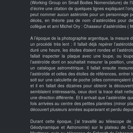
(Working Group on Small Bodies Nomenclature) de l'UA
d’écrire une citation de quelques lignes expliquant l’or
peut nommer aucun astéroïde pour un personnage pol
décès, en théorie pas de nom d’astéroïdes pour d
collègue et ami Michel Ory : Chasseur d’astéroïdes (
h
A l’époque de la photographie argentique, la mesure d
un procédé très lent : Il fallait déjà repérer l’asté
duré une heure, les étoiles étaient rondes et l’astér
fallait inspecter la plaque avec une loupe, ou loupe 
l’astéroïde dont on souhaitait mesurer la position, un
un catalogue astrométrique. Il fallait ensuite mesu
l’astéroïde et celles des étoiles de références, entrer
soit sur une calculette de poche (elles commençaient 
et il en fallait des dizaines pour obtenir la découve
semblaient intéressants, ceux dont la trace était net
une direction différente. Et il arrivait que l’astéroïd
fois arrivées au centre des petites planètes (minor pl
découvert plusieurs années auparavant et perdu depui
Durant cette époque, j’ai travaillé au télescope
Géodynamique et Astronomie) sur le plateau de C