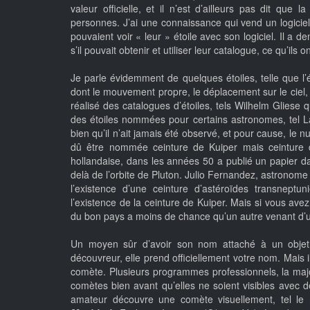
valeur officielle, et il n’est d’ailleurs pas dit q
personnes. J’ai une connaissance qui vend un logiciel
pouvaient voir « leur » étoile avec son logiciel. Il a
s’il pouvait obtenir et utiliser leur catalogue, ce qu’ils
Je parle évidemment de quelques étoiles, telle que l’é
dont le mouvement propre, le déplacement sur le ciel, 
réalisé des catalogues d’étoiles, tels Wilhelm Gliese q
des étoiles nommées pour certains astronomes, tel La
bien qu’il n’ait jamais été observé, et pour cause, le n
dû être nommée ceinture de Kuiper mais ceinture 
hollandaise, dans les années 50 a publié un papier dan
delà de l’orbite de Pluton. Julio Fernandez, astronome
l’existence d’une ceinture d’astéroïdes transneptun
l’existence de la ceinture de Kuiper. Mais si vous ave
du bon pays a moins de chance qu’un autre venant d’u
Un moyen sûr d’avoir son nom attaché à un objet 
découvreur, elle prend officiellement votre nom. Mais il
comète. Plusieurs programmes professionnels, la majo
comètes bien avant qu’elles ne soient visibles avec 
amateur découvre une comète visuellement, tel le