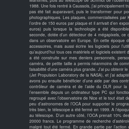
Maritimes, puis au télescope de Schmidt de l’observ
1988. Une fois rentré à Caussols, j’ai principalement tr
pas été fait auparavant, puis le transformer pour po
photographiques. Les plaques, commercialisées par K
l’ordre de 150 euros par plaque et il arrivait d’en exp
euros) puis lorsque la technologie a été disponib
seconde, dotée d’un détecteur de 4 mégapixels, ce qui
dans un observatoire en Europe. En cette époque de pi
accessoires, mais aussi écrire les logiciels pour l’uti
qu’aujourd’hui tous ces matériels et logiciels existen
a été construite sur mes deniers personnels, personn
caméra, de petite taille a permis néanmoins de comm
faisabilité d’une caméra plus grande. J’ai pu obtenir 
(Jet Propulsion Laboratory de la NASA), et j’ai adap
avons pu ensuite bénéficier d’une aide par des cont
contrôleur de caméra et de l’aide du DLR pour la ré
l’ensemble depuis un ordinateur type PC qui fonct
regroupé avec l’observatoire de Nice et le tout était 
peu d’astronomes de l’OCA pour supporter le program
très bien, le télescope a été fermé en 1999. A l’époq
au télescope. D’un autre côté, l’OCA prenait 10% des
20000 francs. Le programme de recherche d’astéroïd
malgré tout été fermé. En grande partie par l’action