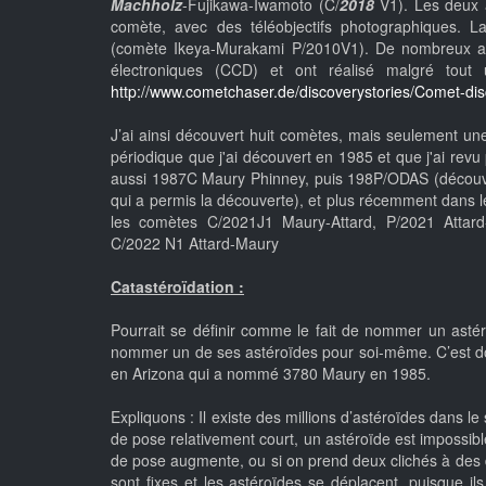
Machholz
-Fujikawa-Iwamoto (C/
2018
V1). Les deux 
comète, avec des téléobjectifs photographiques. 
(comète Ikeya-Murakami P/2010V1). De nombreux am
électroniques (CCD) et ont réalisé malgré tout
http://www.cometchaser.de/discoverystories/Comet-dis
J’ai ainsi découvert huit comètes, mais seulement 
périodique que j'ai découvert en 1985 et que j'ai revu 
aussi 1987C Maury Phinney, puis 198P/ODAS (décou
qui a permis la découverte), et plus récemment dan
les comètes C/2021J1 Maury-Attard, P/2021 Attar
C/2022 N1 Attard-Maury
Catastéroïdation :
Pourrait se définir comme le fait de nommer un asté
nommer un de ses astéroïdes pour soi-même. C’est do
en Arizona qui a nommé 3780 Maury en 1985.
Expliquons : Il existe des millions d’astéroïdes dans 
de pose relativement court, un astéroïde est impossible
de pose augmente, ou si on prend deux clichés à des dat
sont fixes et les astéroïdes se déplacent, puisque il