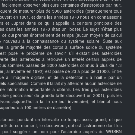
cilement observer plusieurs centaines d’astéroïdes par nuit.
fréquent de mesurer plus de 5000 astéroïdes (pratiquement tous
écouvert en 1801, et dans les années 1970 nous en connaissions
s et Jupiter dans ce qui s’appelle la ceinture principale des
es dans les années 1970 était un looser. Le sujet n’était plus
re, ce qui prenait énormément de temps (aucun moyen de calcul
 de nouveau à la connaissance du système solaire. Suite aux
que la grande majorité des corps à surface solide du système
’est posé le problème de savoir s’il existait des astéroïdes
erte des astéroïdes a retrouvé un intérêt certain auprès de
 nous sommes passés de 3000 astéroïdes connus à plus de 1.3
e j’ai inventé en 1992) est passé de 23 à plus de 31000. Entre
à l’imagerie digitale, et de la détection « à l’œil » par un
els spécialisés. Comme il fallait s’y attendre aucun astéroïde ne
ne information importante à obtenir. Les très gros astéroïdes
roïde géocroiseur de grande taille découvert en 2001), puis les
ons aujourd’hui à la fin de leur inventaire), et bientôt nous
 supérieure à 100 mètres de diamètre).
btenues, pendant un intervalle de temps assez grand, et que
 partir de ce moment, le découvreur, qui est l’astronome dont les
iale, peut suggérer un nom pour l’astéroïde auprès du WGSBN