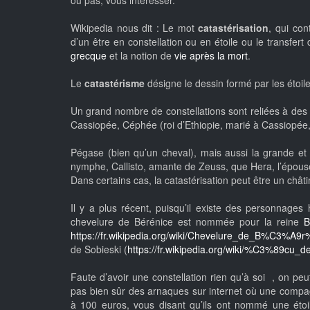
ou pas, vous intéresser.
Wikipedia nous dit : Le mot
catastérisation
, qui con
d’un être en constellation ou en étoile ou le transfer
grecque
et la notion de
vie après la mort
.
Le
catastérisme
désigne le dessin formé par les étoile
Un grand nombre de constellations sont reliées à des
Cassiopée, Céphée (roi d’Ethiopie, marié à Cassiopée, 
Pégase (bien qu’un cheval), mais aussi la grande et p
nymphe, Callisto, amante de Zeuss, que Hera, l’épouse 
Dans certains cas, la catastérisation peut être un chât
Il y a plus récent, puisqu’il existe des personnages
chevelure de Bérénice est nommée pour la reine
B
https://fr.wikipedia.org/wiki/Chevelure_de_B%C3%A
de Sobieski (
https://fr.wikipedia.org/wiki/%C3%89cu_d
Faute d’avoir une constellation rien qu’à soi , on p
pas bien sûr des arnaques sur internet où une comp
à 100 euros, vous disant qu’ils ont nommé une éto