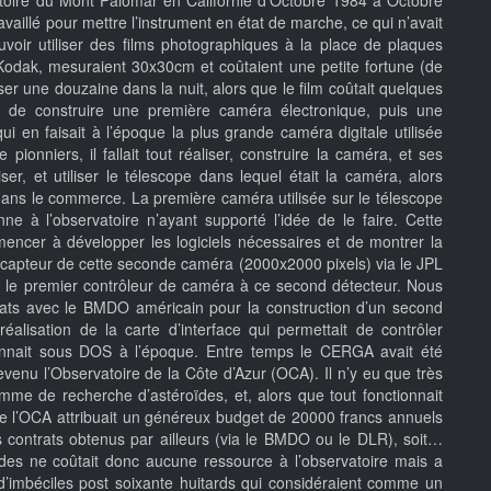
atoire du Mont Palomar en Californie d’Octobre 1984 à Octobre
availlé pour mettre l’instrument en état de marche, ce qui n’avait
uvoir utiliser des films photographiques à la place de plaques
odak, mesuraient 30x30cm et coûtaient une petite fortune (de
oser une douzaine dans la nuit, alors que le film coûtait quelques
le de construire une première caméra électronique, puis une
 en faisait à l’époque la plus grande caméra digitale utilisée
onniers, il fallait tout réaliser, construire la caméra, et ses
liser, et utiliser le télescope dans lequel était la caméra, alors
t dans le commerce. La première caméra utilisée sur le télescope
e à l’observatoire n’ayant supporté l’idée de le faire. Cette
encer à développer les logiciels nécessaires et de montrer la
le capteur de cette seconde caméra (2000x2000 pixels) via le JPL
té le premier contrôleur de caméra à ce second détecteur. Nous
rats avec le BMDO américain pour la construction d’un second
alisation de la carte d’interface qui permettait de contrôler
ionnait sous DOS à l’époque. Entre temps le CERGA avait été
devenu l’Observatoire de la Côte d’Azur (OCA). Il n’y eu que très
me de recherche d’astéroïdes, et, alors que tout fonctionnait
ue l’OCA attribuait un généreux budget de 20000 francs annuels
 contrats obtenus par ailleurs (via le BMDO ou le DLR), soit…
es ne coûtait donc aucune ressource à l’observatoire mais a
 d’imbéciles post soixante huitards qui considéraient comme un