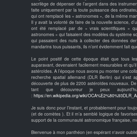
sacrilège de dépenser de l’argent dans des instrumen
faite uniquement par la toute puissance des ordinateu
qui ont remplacé les « astronomes », de la même mani
Il y avait la volonté de faire de la nouvelle science, 
ont été remplacé par de « vrais scientifiques » qu
astronomes » qui faisaient des modèles du système sol
qui passaient des nuits à collecter des données derr
mandarins tous puissants, ils n’ont évidemment fait qu
Le point positif de cette époque était que tous les
auparavant, devenaient facilement mesurables et qu’il é
astéroïdes. A l’époque nous avons pu monter une colla
recherche spatial allemand (DLR Berlin) qui s’est
découverte de plus de 2200 astéroïdes nouveaux. De 
tant que découvreur je peux aujourd’h
:
https://en.wikipedia.org/wiki/OCA%E2%80%93DLR_A
Je suis donc pour l’instant, et probablement pour touj
(et de comètes ). Et il m’a semblé logique de favorise
support de la communauté astronomique française, mon 
Bienvenue à mon panthéon (en espérant n'avoir oublié