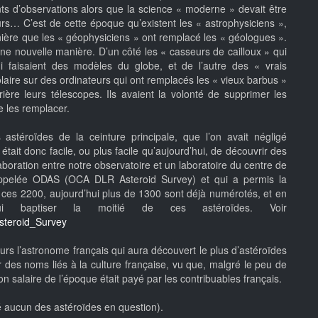
ts d’observations alors que la science « moderne » devait être
rs… C’est de cette époque qu’existent les « astrophysiciens »,
ère que les « géophysiciens » ont remplacé les « géologues ».
d’une nouvelle manière. D’un côté les « casseurs de cailloux » qui
i faisaient des modèles du globe, et de l’autre des « vrais
aire sur des ordinateurs qui ont remplacés les « vieux barbus »
ière leurs télescopes. Ils avaient la volonté de supprimer les
e les remplacer.
 astéroïdes de la ceinture principale, que l’on avait négligé
tait donc facile, ou plus facile qu’aujourd’hui, de découvrir des
boration entre notre observatoire et un laboratoire du centre de
 appelée ODAS (OCA DLR Asteroid Survey) et qui a permis la
ces 2200, aujourd’hui plus de 1300 sont déjà numérotés, et en
ui baptiser la moitié de ces astéroïdes. Voir
steroid_Survey
ours l’astronome français qui aura découvert le plus d’astéroïdes
r des noms liés à la culture française, vu que, malgré le peu de
salaire de l’époque était payé par les contribuables français.
 aucun des astéroïdes en question).