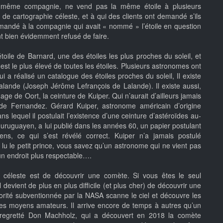
ue la même compagnie, ne vend pas la même étoile à plusieurs
 de cartographie céleste, et à qui des clients ont demandé s’ils
 demandé à la compagnie qui avait « nommé » l’étoile en question
 ont bien évidemment refusé de faire.
toile de Barnard, une des étoiles les plus proches du soleil, et
est le plus élevé de toutes les étoiles. Plusieurs astronomes ont
ui a réalisé un catalogue des étoiles proches du soleil, Il existe
lande (Joseph Jérôme Lefrançois de Lalande). Il existe aussi,
uage de Oort, la ceinture de Kuiper. Qui n’aurait d’ailleurs jamais
de Fernandez. Gérard Kuiper, astronome américain d’origine
s lequel il postulait l’existence d’une ceinture d’astéroïdes au-
 uruguayen, a lui publié dans les années 60, un papier postulant
iens, ce qui s’est révélé correct. Kuiper n’a jamais postulé
z lu le petit prince, vous savez qu’un astronome qui ne vient pas
n endroit plus respectable….
céleste est de découvrir une comète. Si vous êtes le seul
 devient de plus en plus difficile (et plus cher) de découvrir une
rité subventionnée par la NASA scanne le ciel et découvre les
des moyens amateurs. Il arrive encore de temps à autres qu’un
 regretté Don Machholz, qui a découvert en 2018 la comète