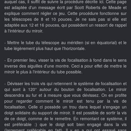
auquel cas, il suffit de suivre la procèdure décrite ici. Cette page
est adaptée d'un message écrit par Scott Roberts de Meade et
explique comment régler ce jeu. Cette procédure fonctionne sur
les télescopes de 8 et 10 pouces. Je ne sais pas si elle est
adaptée aux 12 et 16 pouces, qui possèdent un ressort de rappel
à l'intérieur du miroir.
- Mettre le tube du télescope au méridien (si en équatorial) et le
tube légèrement plus haut que l'horizontale.
- En premier lieu, visser la vis de focalisation à fond dans le sens
inverse des aiguilles d'une montre. Ceci a pour effet de mettre le
miroir le plus à l'intérieur du tube possible.
- Dévisser les trois vis qui retiennent le système de focalisation et
qui sont à 120° autour du bouton de focalisation. Le miroir
descendra au fur et à mesure que vous dévissez. On en profite
pour regarder comment le miroir est tenu par la vis de
focalisation. Celle ci possède un trou dans lequel s'engage un
doigt solidaire du support de miroir. Il est possible de sortir la vis
de ce doigt, comme de le remettre. En remontant ce système, il
est préférable :) que le doigt soit bien engagé dans la vis
(largement préférable en fait). Il y en a qui ont essayé sans